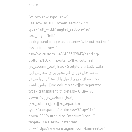
Share
[vc_row row_type="row"
use_row_as_full_screen_section="no"
type="full_width" angled_section="no"
text_align="left"
background_image_as_pattern="without_pattern"
css_animation=""
css=".vc_custom_1456153502843{padding-
bottom: 10px !important;}"][vc_column]
[vc_column_text] Book Sculpture دائما یکسان
نباشد حال دوران غم مخور برای سفارش این
مجسمه از طریق ایمیل یا اینستاگرام با من در
تماس باشید. [/vc_column_text][vc_separator
type="transparent" thickness="0" up="30"
down="0"][vc_column_text]
[/vc_column_text][vc_separator
type="transparent" thickness="0" up="37"
down="0"][button size="medium" icon=""
target="_self" text="instagram"
link="https://www.instagram.com/kameeelo/"]