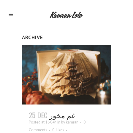
ARCHIVE
25 DEC
غم مخور
Posted at 16:04h
in
by
kamran
0
Comments
0
Likes